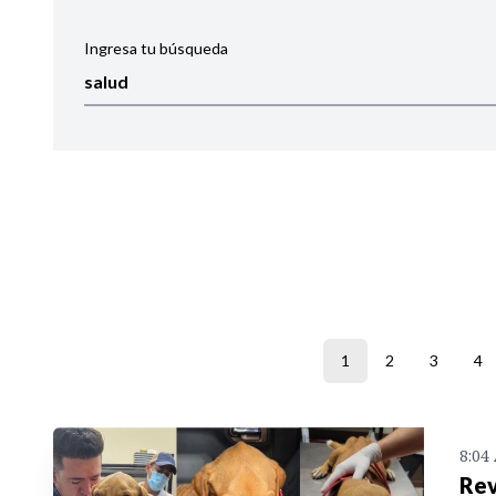
Ingresa tu búsqueda
Ordenar por:
Noticias
1
2
3
4
8:04
Rev