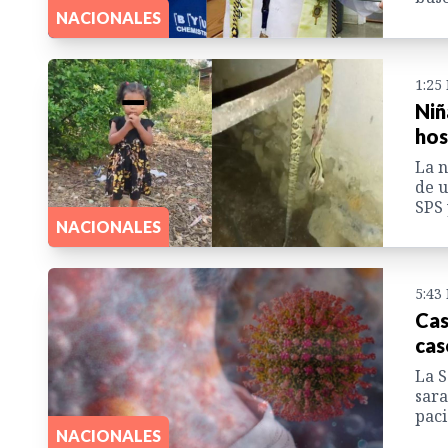
NACIONALES
1:25
Niñ
hos
La n
de u
SPS 
NACIONALES
5:43
Cas
cas
La S
sara
paci
NACIONALES