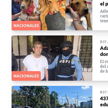
el 
Ashe
cari
tene
NACIONALES
8:57
Adá
dom
El e
del 
de b
NACIONALES
8:37
437
edu