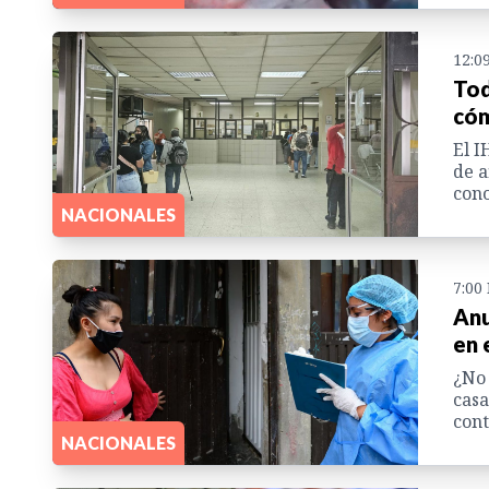
12:0
Tod
cóm
El I
de a
cono
NACIONALES
7:00
Anu
en 
¿No 
casa
cont
NACIONALES