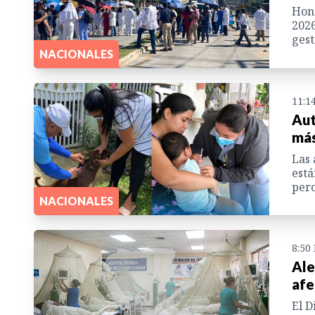
Hond
2026
gest
NACIONALES
11:1
Aut
más
Las 
está
pero
NACIONALES
8:50
Ale
afe
El D