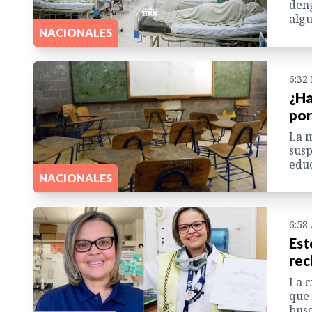
deng
algu
NACIONALES
6:32
¿Ha
por
La m
susp
educ
NACIONALES
6:58
Est
rec
La c
que 
busc