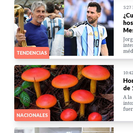
5:27
¿Cu
hos
Mes
Jorg
inte
médi
TENDENCIAS
10:4
Hon
de 
A la
into
fuer
NACIONALES