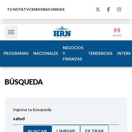
TU NOTA
TVC
EMISORAS UNIDAS
NEGOCIOS
PROGRAMAS
NACIONALES
Y
TENDENCIAS
INTERN
FINANZAS
BÚSQUEDA
Ingresa tu búsqueda
LIMPIAR
FILTRAR
BUSCAR