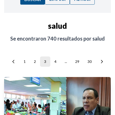
Ordenar por:
salud
Noticias
Se encontraron
740
resultados por
salud
1
2
3
4
...
29
30