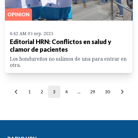
OPINION
6:42 AM 05 sep. 2025
Editorial HRN: Conflictos en salud y
clamor de pacientes
Los hondureños no salimos de una para entrar en
otra.
1
2
3
4
...
29
30