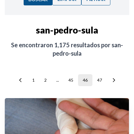
Ordenar por:
san-pedro-sula
Noticias
Se encontraron
1,175
resultados por
san-
pedro-sula
1
2
...
45
46
47