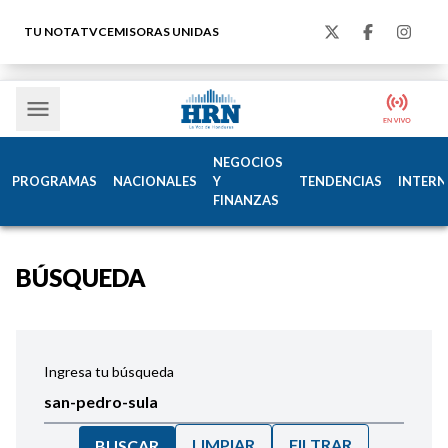
TU NOTA
TVC
EMISORAS UNIDAS
NEGOCIOS
PROGRAMAS
NACIONALES
Y
TENDENCIAS
INTERN
FINANZAS
BÚSQUEDA
Ingresa tu búsqueda
LIMPIAR
FILTRAR
BUSCAR