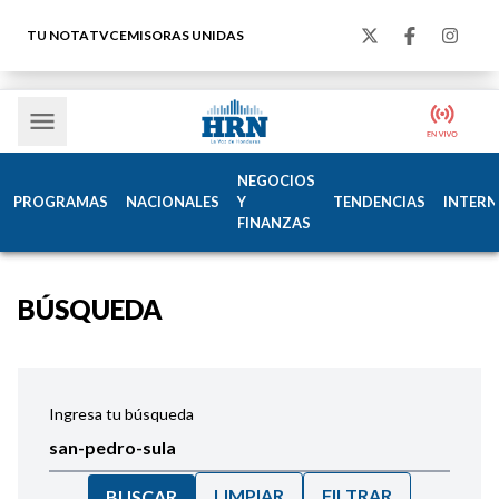
TU NOTA
TVC
EMISORAS UNIDAS
NEGOCIOS
PROGRAMAS
NACIONALES
Y
TENDENCIAS
INTERN
FINANZAS
BÚSQUEDA
Ingresa tu búsqueda
LIMPIAR
FILTRAR
BUSCAR