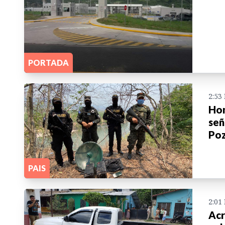
PORTADA
2:53
Hon
señ
Poz
PAIS
2:01
Acr