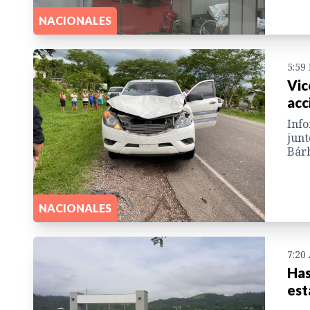
NACIONALES
5:59
Vic
acc
Info
junt
Bárb
NACIONALES
7:20
Has
est