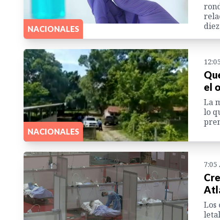
rond
rela
diez
NACIONALES
12:0
Que
el 
La m
lo q
pren
NACIONALES
7:05
Cre
Atl
Los 
leta