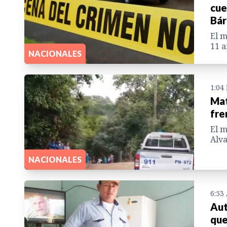
cue
Bár
El m
11 a
NACIONALES
1:04
Mat
fre
El m
Alva
NACIONALES
6:53
Aut
que