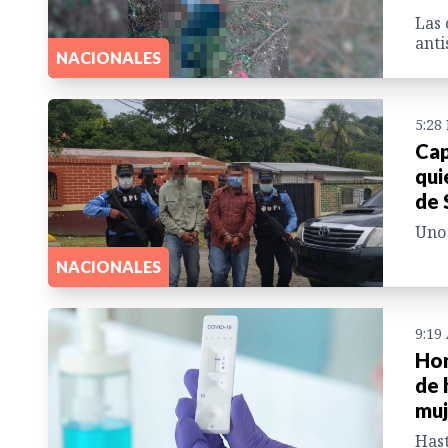
Las 
anti
NACIONALES
5:28
Cap
qui
de 
Uno 
NACIONALES
9:19
Hon
de 
muj
Hast