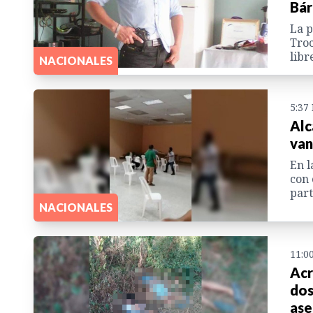
Bár
La p
Troc
libr
NACIONALES
5:37
Alc
van
En l
con 
part
NACIONALES
11:0
Acr
dos
ase