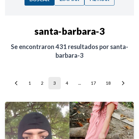
Ordenar por:
santa-barbara-3
Noticias
Se encontraron
431
resultados por
santa-
barbara-3
1
2
3
4
...
17
18