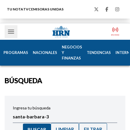
TU NOTA
TVC
EMISORAS UNIDAS
NEGOCIOS
PROGRAMAS
NACIONALES
Y
TENDENCIAS
INTERN
FINANZAS
BÚSQUEDA
Ingresa tu búsqueda
LIMPIAR
FILTRAR
BUSCAR