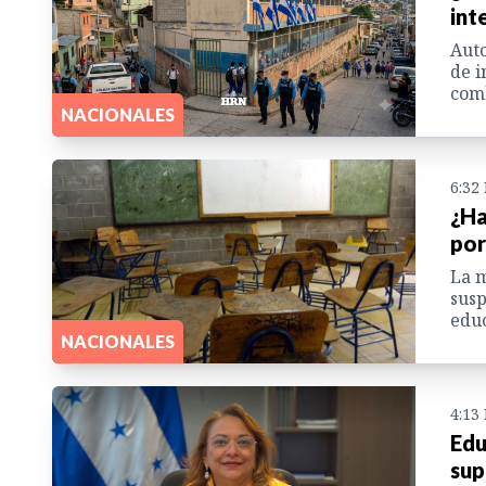
int
Auto
de i
comb
NACIONALES
6:32
¿Ha
por
La m
susp
educ
NACIONALES
4:13
Edu
sup