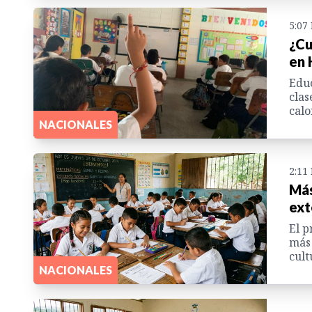
5:07
¿Cu
en 
Educ
clas
calo
NACIONALES
2:11
Más
ext
El p
más 
cult
NACIONALES