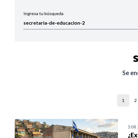
Ingresa tu búsqueda
Ordenar por:
Noticias
Se e
1
2
3:08
¿Ex