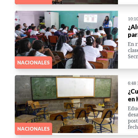
10:1
¿Al
par
En r
clas
Secr
NACIONALES
6:48
¿Cu
en 
Educ
desa
post
fech
NACIONALES