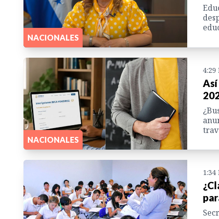
Educ
desp
educ
NACIONALES
4:29
Así
202
¿Bus
anun
trav
NACIONALES
1:34
¿Cl
par
Secr