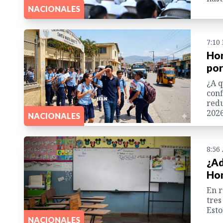
NACIONALES
7:10
Hor
por
¿A q
conf
redu
2026
NACIONALES
8:56
¿Ad
Hon
En r
tres
Esto
NACIONALES