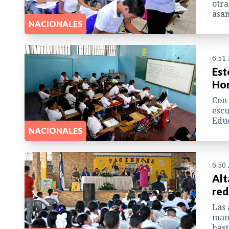
otra
asam
NACIONALES
6:51
Est
Hon
Con 
escu
Educ
NACIONALES
6:50
Alt
red
Las 
mant
hast