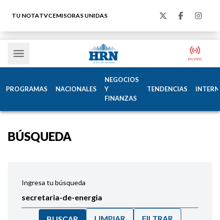
TU NOTA
TVC
EMISORAS UNIDAS
NEGOCIOS
PROGRAMAS
NACIONALES
Y
TENDENCIAS
INTERN
FINANZAS
BÚSQUEDA
Ingresa tu búsqueda
LIMPIAR
FILTRAR
BUSCAR