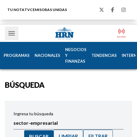
TU NOTA
TVC
EMISORAS UNIDAS
NEGOCIOS
PROGRAMAS
NACIONALES
Y
TENDENCIAS
INTERN
FINANZAS
BÚSQUEDA
Ingresa tu búsqueda
LIMPIAR
FILTRAR
BUSCAR