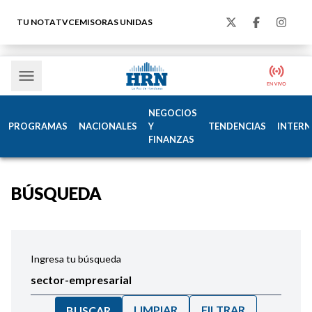
TU NOTA
TVC
EMISORAS UNIDAS
NEGOCIOS
PROGRAMAS
NACIONALES
Y
TENDENCIAS
INTERN
FINANZAS
BÚSQUEDA
Ingresa tu búsqueda
LIMPIAR
FILTRAR
BUSCAR