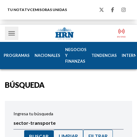
TU NOTA
TVC
EMISORAS UNIDAS
NEGOCIOS
PROGRAMAS
NACIONALES
Y
TENDENCIAS
INTERN
FINANZAS
BÚSQUEDA
Ingresa tu búsqueda
LIMPIAR
FILTRAR
BUSCAR