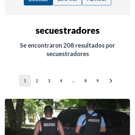
Ordenar por:
secuestradores
Noticias
Se encontraron
208
resultados por
secuestradores
1
2
3
4
...
8
9