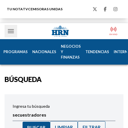
TU NOTA
TVC
EMISORAS UNIDAS
NEGOCIOS
PROGRAMAS
NACIONALES
Y
TENDENCIAS
INTERN
FINANZAS
BÚSQUEDA
Ingresa tu búsqueda
LIMPIAR
FILTRAR
BUSCAR