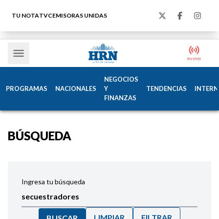
TU NOTA
TVC
EMISORAS UNIDAS
NEGOCIOS
PROGRAMAS
NACIONALES
Y
TENDENCIAS
INTERN
FINANZAS
BÚSQUEDA
Ingresa tu búsqueda
LIMPIAR
FILTRAR
BUSCAR