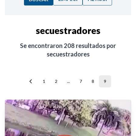
Ordenar por:
secuestradores
Noticias
Se encontraron
208
resultados por
secuestradores
1
2
...
7
8
9