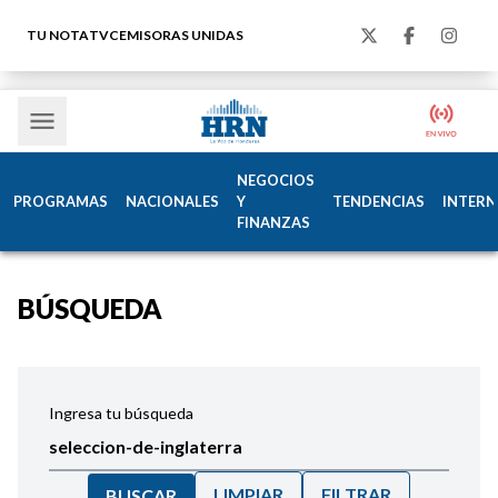
TU NOTA
TVC
EMISORAS UNIDAS
NEGOCIOS
PROGRAMAS
NACIONALES
Y
TENDENCIAS
INTERN
FINANZAS
BÚSQUEDA
Ingresa tu búsqueda
LIMPIAR
FILTRAR
BUSCAR