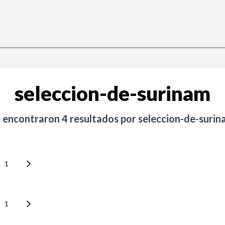
seleccion-de-surinam
e encontraron
4
resultados por
seleccion-de-suri
1
1