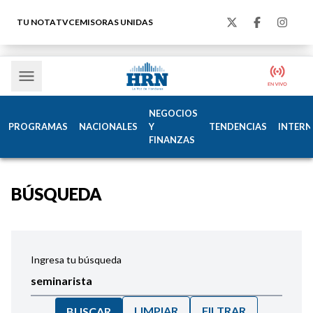
TU NOTA
TVC
EMISORAS UNIDAS
NEGOCIOS
PROGRAMAS
NACIONALES
Y
TENDENCIAS
INTERN
FINANZAS
BÚSQUEDA
Ingresa tu búsqueda
LIMPIAR
FILTRAR
BUSCAR