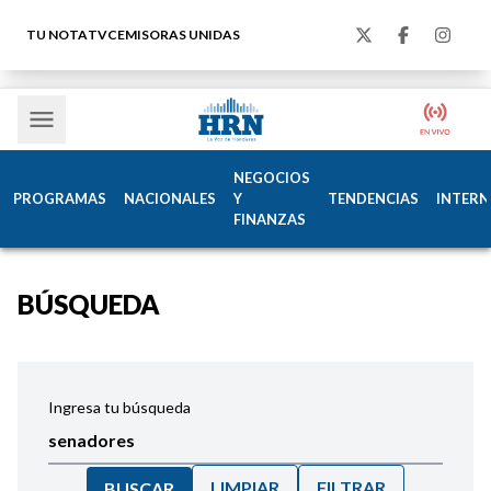
TU NOTA
TVC
EMISORAS UNIDAS
NEGOCIOS
PROGRAMAS
NACIONALES
Y
TENDENCIAS
INTERN
FINANZAS
BÚSQUEDA
Ingresa tu búsqueda
LIMPIAR
FILTRAR
BUSCAR