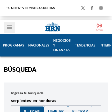
TU NOTA
TVC
EMISORAS UNIDAS
NEGOCIOS
PROGRAMAS
NACIONALES
Y
TENDENCIAS
INTERN
FINANZAS
BÚSQUEDA
Ingresa tu búsqueda
LIMPIAR
FILTRAR
BUSCAR