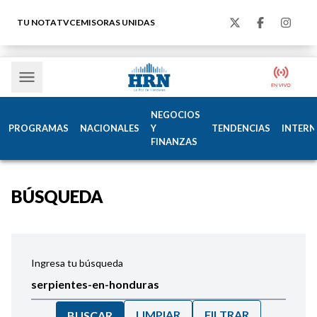
TU NOTA
TVC
EMISORAS UNIDAS
NEGOCIOS
PROGRAMAS
NACIONALES
Y
TENDENCIAS
INTERN
FINANZAS
BÚSQUEDA
Ingresa tu búsqueda
LIMPIAR
FILTRAR
BUSCAR