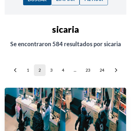
Ordenar por:
sicaria
Noticias
Se encontraron
584
resultados por
sicaria
1
2
3
4
...
23
24