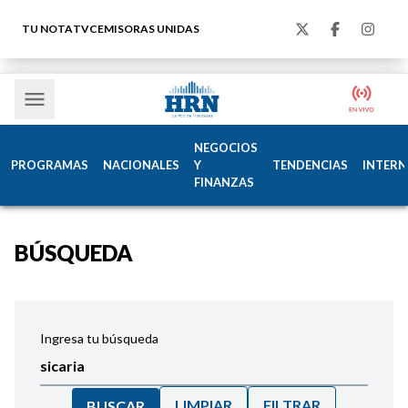
TU NOTA
TVC
EMISORAS UNIDAS
NEGOCIOS
PROGRAMAS
NACIONALES
Y
TENDENCIAS
INTERN
FINANZAS
BÚSQUEDA
Ingresa tu búsqueda
LIMPIAR
FILTRAR
BUSCAR