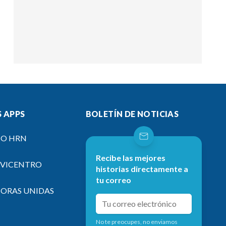
 APPS
BOLETÍN DE NOTICIAS
IO HRN
Recibe las mejores
EVICENTRO
historias directamente a
tu correo
SORAS UNIDAS
No te preocupes, no enviamos