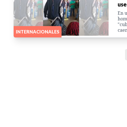
use
En u
homb
"cub
caer
INTERNACIONALES