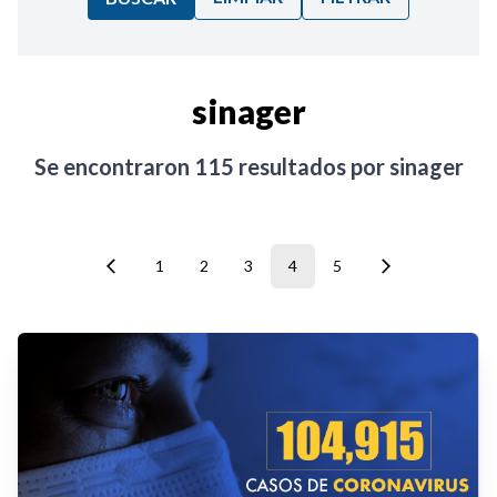
Ordenar por:
sinager
Noticias
Se encontraron
115
resultados por
sinager
1
2
3
4
5