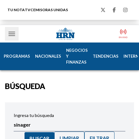
TU NOTA
TVC
EMISORAS UNIDAS
NEGOCIOS
PROGRAMAS
NACIONALES
Y
TENDENCIAS
INTERN
FINANZAS
BÚSQUEDA
Ingresa tu búsqueda
LIMPIAR
FILTRAR
BUSCAR