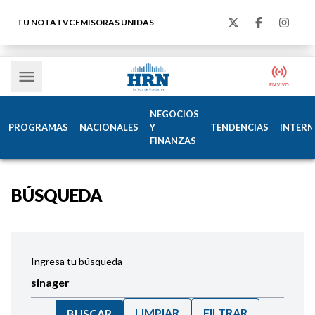
TU NOTA
TVC
EMISORAS UNIDAS
NEGOCIOS
PROGRAMAS
NACIONALES
Y
TENDENCIAS
INTERN
FINANZAS
BÚSQUEDA
Ingresa tu búsqueda
LIMPIAR
FILTRAR
BUSCAR