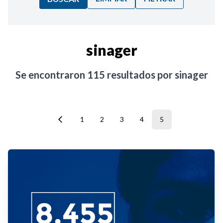
Ordenar por:
sinager
Noticias
Se encontraron
115
resultados por
sinager
1
2
3
4
5