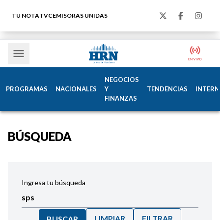
TU NOTA
TVC
EMISORAS UNIDAS
NEGOCIOS
PROGRAMAS
NACIONALES
Y
TENDENCIAS
INTERN
FINANZAS
BÚSQUEDA
Ingresa tu búsqueda
LIMPIAR
FILTRAR
BUSCAR