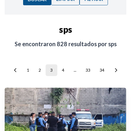
Ordenar por:
sps
Noticias
Se encontraron
828
resultados por
sps
1
2
3
4
...
33
34