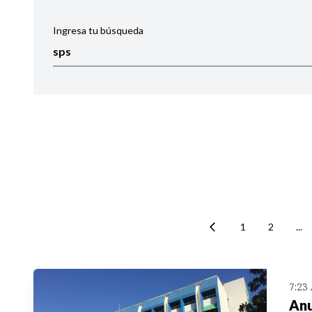
Ingresa tu búsqueda
Ordenar por:
Noticias
1
2
...
7:23
Anu