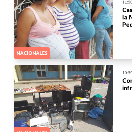
11:5
Cas
la 
Ped
NACIONALES
10:5
Con
inf