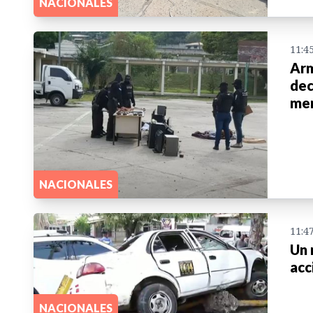
NACIONALES
11:4
Arm
dec
men
NACIONALES
11:4
Un 
acc
NACIONALES