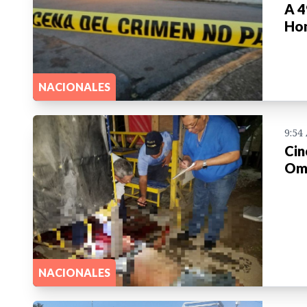
A 4
Ho
NACIONALES
9:54
Cin
Om
NACIONALES