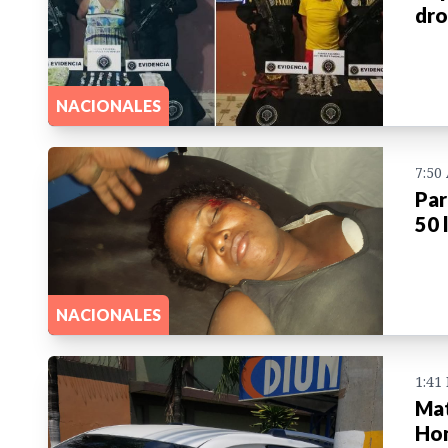
dro
NACIONALES
7:50
Par
50 
NACIONALES
1:41
Mat
Ho