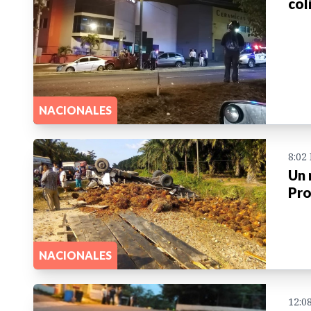
col
NACIONALES
8:02
Un 
Pro
NACIONALES
12:0