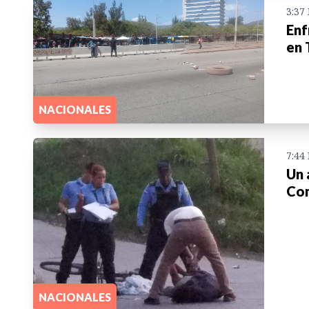
3:37
Enf
en 
NACIONALES
7:44
Un 
Com
NACIONALES