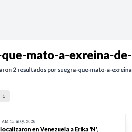
-que-mato-a-exreina-de-
raron
2
resultados por
suegra-que-mato-a-exreina
1
1 AM 15 may. 2026
 localizaron en Venezuela a Erika 'N',