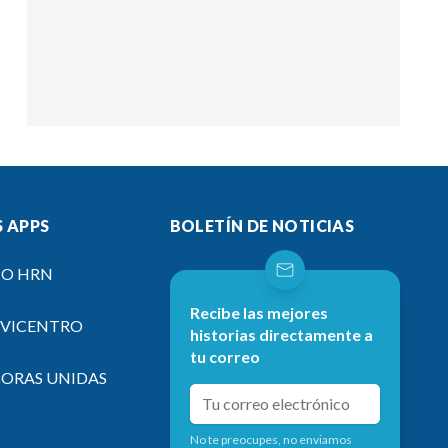
 APPS
BOLETÍN DE NOTICIAS
IO HRN
Recibe las mejores
EVICENTRO
historias directamente a
tu correo
SORAS UNIDAS
No te preocupes, no enviamos