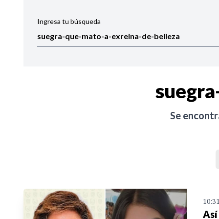
Ingresa tu búsqueda
Ordenar por:
Noticias
suegra
Se encont
10:3
Así