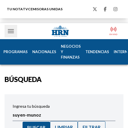
TU NOTA
TVC
EMISORAS UNIDAS
NEGOCIOS
PROGRAMAS
NACIONALES
Y
TENDENCIAS
INTERN
FINANZAS
BÚSQUEDA
Ingresa tu búsqueda
LIMPIAR
FILTRAR
BUSCAR