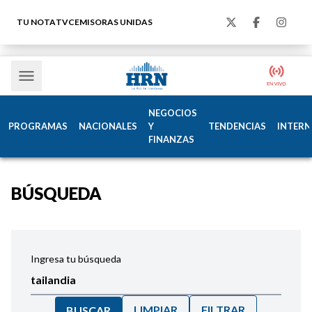
TU NOTA
TVC
EMISORAS UNIDAS
NEGOCIOS
PROGRAMAS
NACIONALES
Y
TENDENCIAS
INTERN
FINANZAS
BÚSQUEDA
Ingresa tu búsqueda
LIMPIAR
FILTRAR
BUSCAR