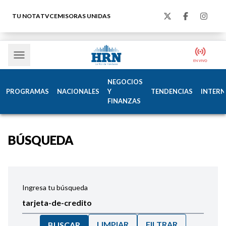
TU NOTA
TVC
EMISORAS UNIDAS
NEGOCIOS
PROGRAMAS
NACIONALES
Y
TENDENCIAS
INTERN
FINANZAS
BÚSQUEDA
Ingresa tu búsqueda
LIMPIAR
FILTRAR
BUSCAR