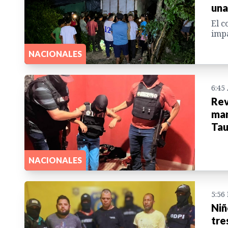
una
El c
impa
NACIONALES
6:45
Rev
man
Tau
NACIONALES
5:56
Niñ
tre