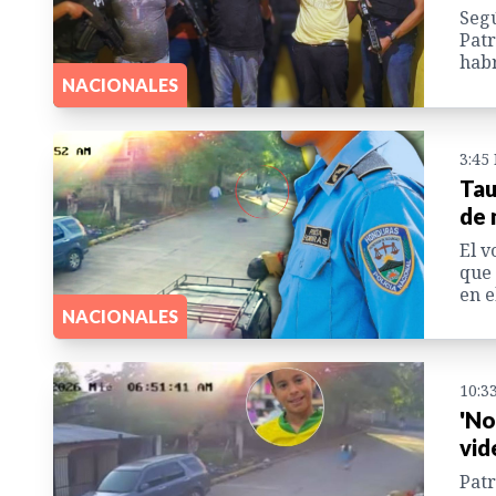
Segú
Patr
habr
NACIONALES
3:45
Tau
de 
El v
que 
en e
NACIONALES
10:3
'No,
vid
Patr