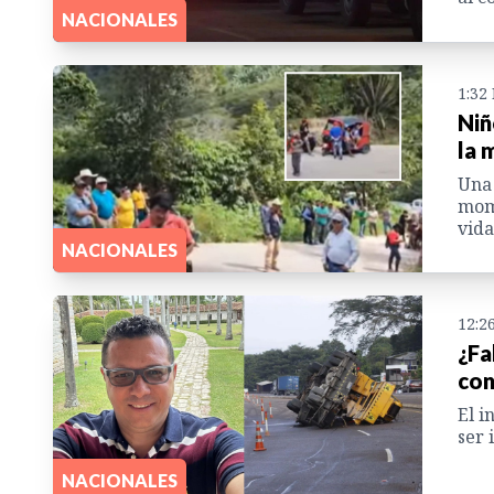
NACIONALES
1:32
Niñ
la 
Una 
mome
vida
NACIONALES
12:2
¿Fa
con
El i
ser 
NACIONALES