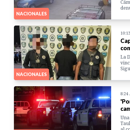
Cáma
denu
NACIONALES
10:1
Cap
com
La D
vinc
Sigu
NACIONALES
8:24
'Po
cam
Una 
Taul
al c