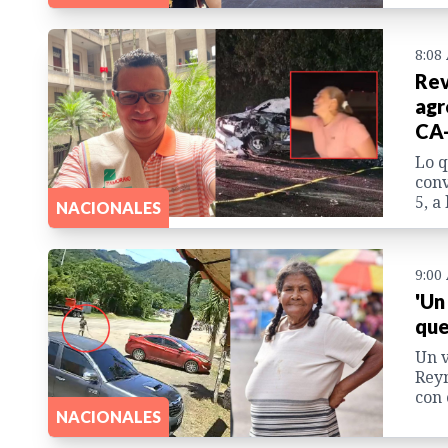
8:08
Rev
agr
CA
Lo q
conv
5, a
NACIONALES
9:00
'Un
que
Un v
Reyn
con 
NACIONALES