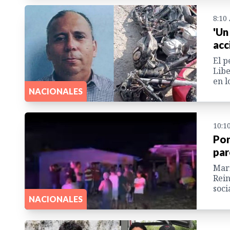
8:10
'Un
acc
El p
Libe
en l
NACIONALES
10:1
Por
par
Mari
Rein
soci
NACIONALES