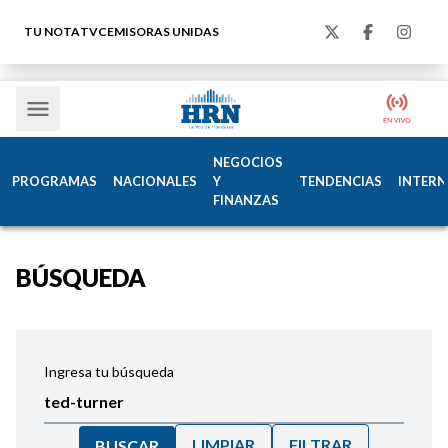
TU NOTA
TVC
EMISORAS UNIDAS
NEGOCIOS
PROGRAMAS
NACIONALES
Y
TENDENCIAS
INTERN
FINANZAS
BÚSQUEDA
Ingresa tu búsqueda
LIMPIAR
FILTRAR
BUSCAR