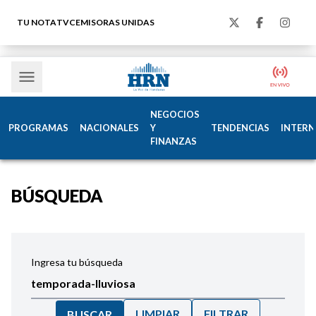
TU NOTA
TVC
EMISORAS UNIDAS
NEGOCIOS
PROGRAMAS
NACIONALES
Y
TENDENCIAS
INTERN
FINANZAS
BÚSQUEDA
Ingresa tu búsqueda
LIMPIAR
FILTRAR
BUSCAR