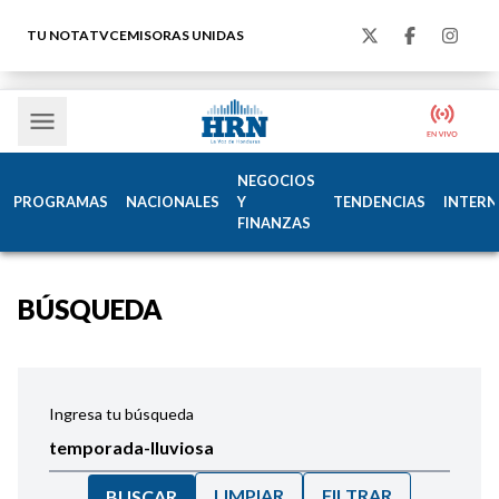
TU NOTA
TVC
EMISORAS UNIDAS
NEGOCIOS
PROGRAMAS
NACIONALES
Y
TENDENCIAS
INTERN
FINANZAS
BÚSQUEDA
Ingresa tu búsqueda
LIMPIAR
FILTRAR
BUSCAR