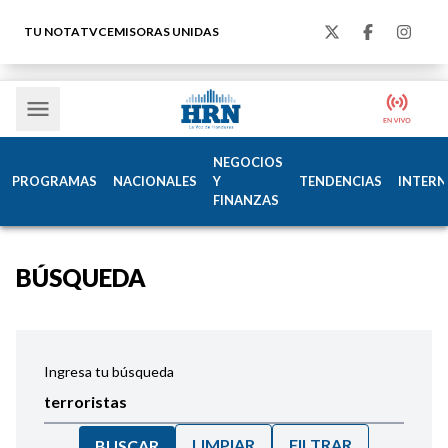
TU NOTA
TVC
EMISORAS UNIDAS
NEGOCIOS
PROGRAMAS
NACIONALES
Y
TENDENCIAS
INTERN
FINANZAS
BÚSQUEDA
Ingresa tu búsqueda
LIMPIAR
FILTRAR
BUSCAR