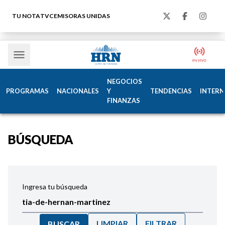
TU NOTA
TVC
EMISORAS UNIDAS
NEGOCIOS
PROGRAMAS
NACIONALES
Y
TENDENCIAS
INTERN
FINANZAS
BÚSQUEDA
Ingresa tu búsqueda
LIMPIAR
FILTRAR
BUSCAR