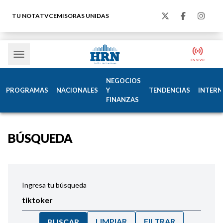
TU NOTA
TVC
EMISORAS UNIDAS
NEGOCIOS
PROGRAMAS
NACIONALES
Y
TENDENCIAS
INTERN
FINANZAS
BÚSQUEDA
Ingresa tu búsqueda
LIMPIAR
FILTRAR
BUSCAR