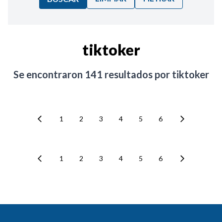
Ordenar por:
tiktoker
Noticias
Se encontraron
141
resultados por
tiktoker
1
2
3
4
5
6
1
2
3
4
5
6