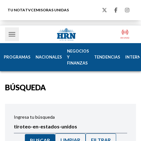
TU NOTA
TVC
EMISORAS UNIDAS
NEGOCIOS
PROGRAMAS
NACIONALES
Y
TENDENCIAS
INTERN
FINANZAS
BÚSQUEDA
Ingresa tu búsqueda
LIMPIAR
FILTRAR
BUSCAR