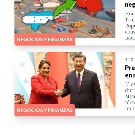
neg
Hond
Trat
Popu
cons
naci
NEGOCIOS Y FINANZAS
4:43
Pre
en 
El e
dura
Monc
técn
un t
NEGOCIOS Y FINANZAS