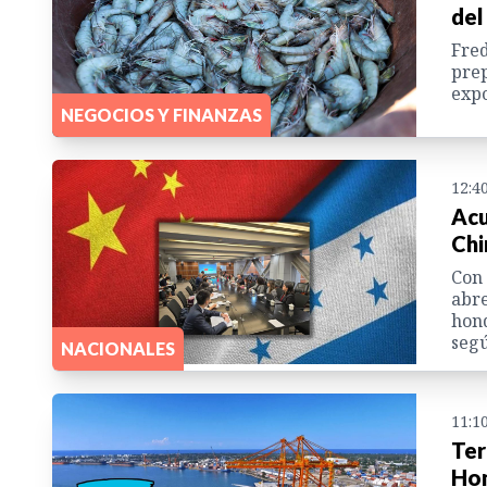
del
Fred
prep
expo
NEGOCIOS Y FINANZAS
12:4
Acu
Chi
Con 
abre
hond
segú
NACIONALES
11:1
Ter
Hon