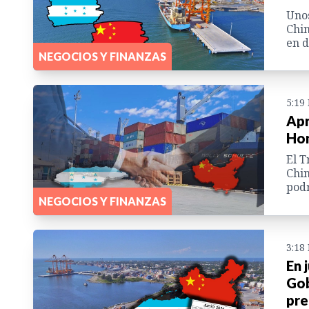
Unos
Chin
en d
NEGOCIOS Y FINANZAS
5:19
Apr
Hon
El T
Chin
podr
NEGOCIOS Y FINANZAS
3:18
En 
Gob
pre