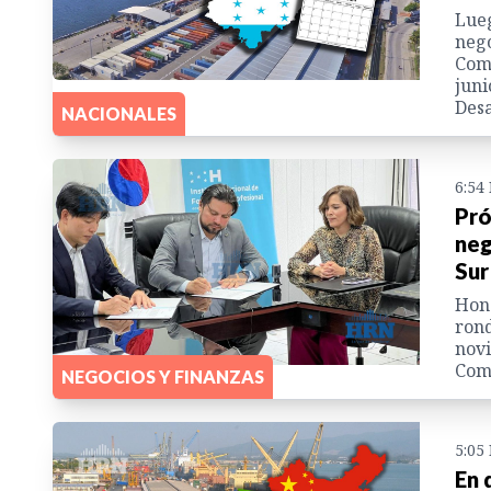
Lueg
nego
Come
juni
Desa
NACIONALES
6:54
Pró
neg
Sur
Hond
rond
novi
Come
NEGOCIOS Y FINANZAS
5:05
En 