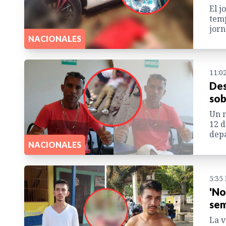
El j
temp
jorn
NACIONALES
11:0
Des
sob
Un n
12 d
dep
NACIONALES
5:35
'No
sem
La v