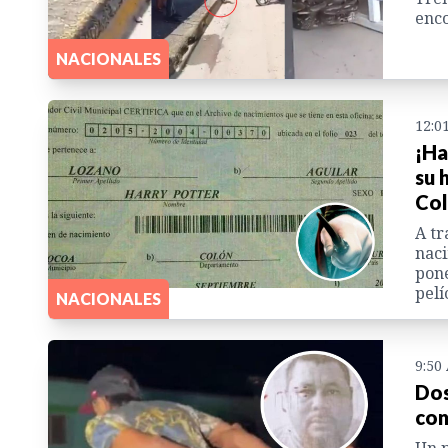
enco
NACIONALES
12:0
¡Ha
su 
Co
A tr
naci
pone
pelí
NACIONALES
9:50
Dos
con
Un p