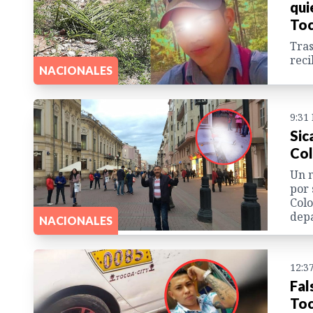
qui
Toc
Tras
reci
NACIONALES
9:31
Sic
Col
Un m
por 
Colo
depa
NACIONALES
12:3
Fal
Toc