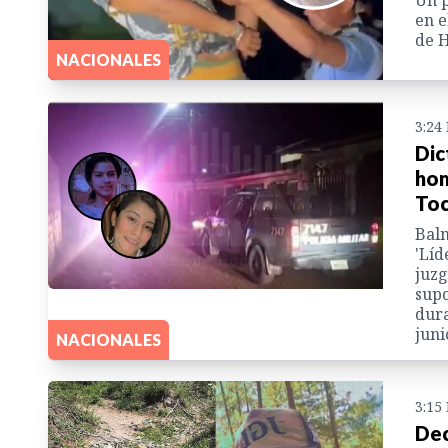
en e
de H
NACIONALES
3:24
Dic
hom
To
Balm
'Líd
juzg
supo
dura
juni
NACIONALES
3:15
Dec