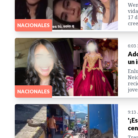
Wend
vida
17 d
cree
NACIONALES
6:03
Ado
un 
Enlu
Neid
reci
jove
NACIONALES
9:13
'¡E
cen
Trem