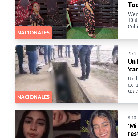
Toc
Wend
13 d
Coló
NACIONALES
7:21
Un 
'ca
Un h
de u
un c
NACIONALES
8:40
'Mi
res