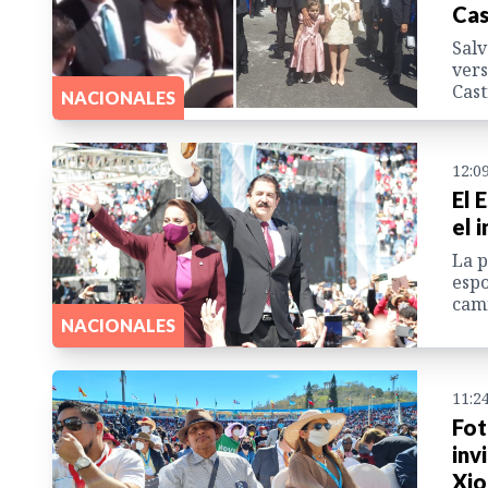
Cas
Salv
vers
Cast
NACIONALES
12:0
El 
el 
La p
espo
cami
NACIONALES
11:2
Fot
inv
Xio