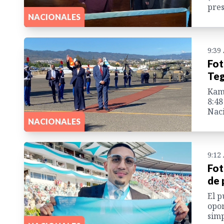
pres
NACIONALES
9:39
Fot
Teg
Kama
8:48
Naci
NACIONALES
9:12
Fot
de 
El p
opor
simp