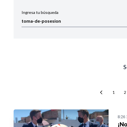
Ingresa tu búsqueda
Ordenar por:
Noticias
S
1
2
8:26
¡No