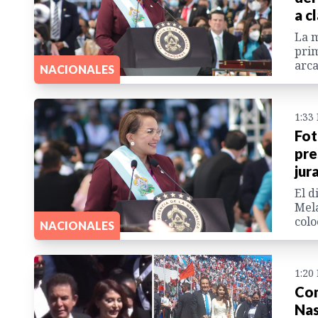
a c
La m
prim
arca
NACIONALES
1:33
Fot
pre
jur
El d
Mela
colo
NACIONALES
1:20
Con
Nas