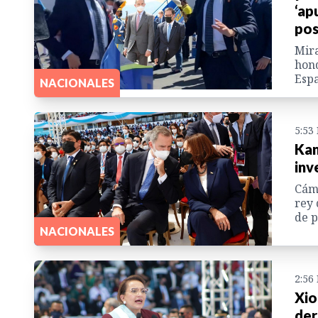
‘ap
pos
Mira
hond
Espa
NACIONALES
5:53
Kam
inv
Cáma
rey 
de p
NACIONALES
2:56
Xio
der