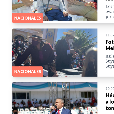
Los 
evan
pres
NACIONALES
11:0
Fot
Mel
Así 
Suya
Suy
NACIONALES
10:5
Héc
a l
tom