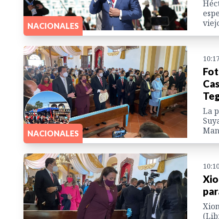
Héct
espe
viej
NACIONALES
10:1
Fot
Cas
Teg
La p
Suya
Manu
NACIONALES
10:1
Xio
par
Xiom
(Lib