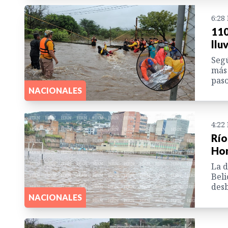
6:28
110
llu
Segú
más 
paso
NACIONALES
4:22
Río
Hon
La d
Beli
desb
NACIONALES