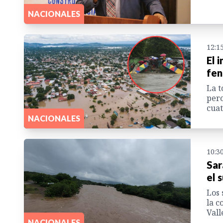
NACIONALES
12:1
El 
fen
La t
pero
cuat
NACIONALES
10:3
Sar
el 
Los 
la c
Vall
NACIONALES