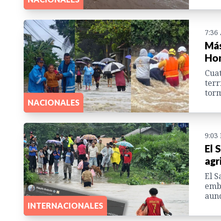
7:36
Más
Hon
Cuat
terr
torm
NACIONALES
9:03
El 
agr
El S
emba
aun
INTERNACIONALES