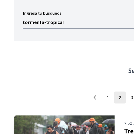
Ingresa tu búsqueda
Ordenar por:
Noticias
S
1
2
3
7:52
Tre