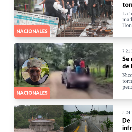
tor
La t
madr
Hon
NACIONALES
7:21
Se 
de 
Nico
torm
perm
NACIONALES
5:24
De 
inf