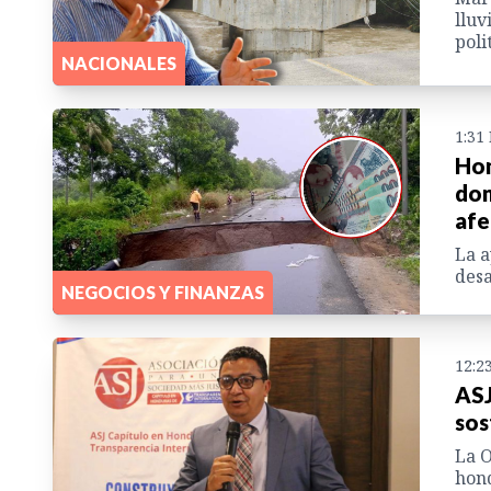
lluv
poli
NACIONALES
1:31
Hon
don
afe
La a
desa
NEGOCIOS Y FINANZAS
12:2
ASJ
sos
La O
hond