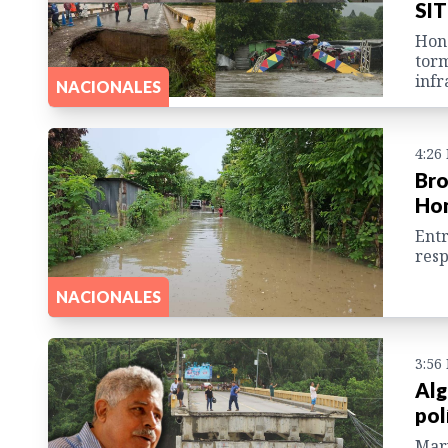
SIT
Hond
torm
infr
NACIONALES
4:26
Bro
Hon
Entr
resp
NACIONALES
3:56
Alg
pol
Marv