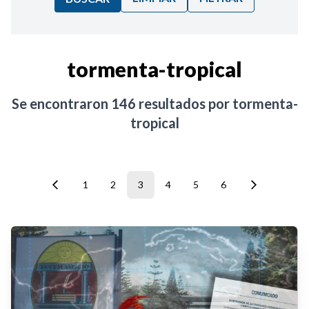
Ordenar por:
tormenta-tropical
Noticias
Se encontraron
146
resultados por
tormenta-
tropical
1
2
3
4
5
6