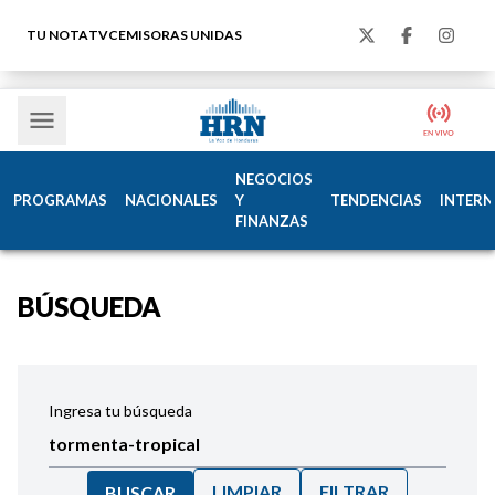
TU NOTA
TVC
EMISORAS UNIDAS
NEGOCIOS
PROGRAMAS
NACIONALES
Y
TENDENCIAS
INTERN
FINANZAS
BÚSQUEDA
Ingresa tu búsqueda
LIMPIAR
FILTRAR
BUSCAR