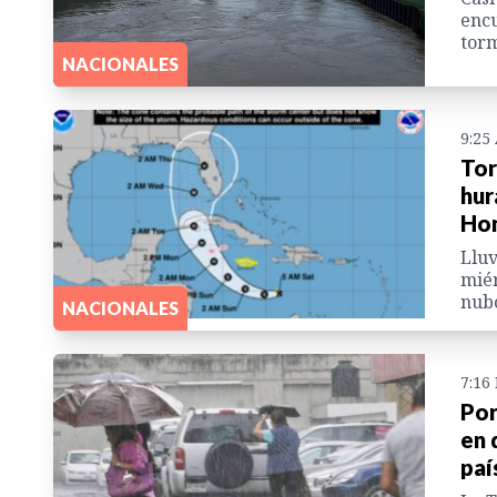
encu
torm
NACIONALES
9:25
Tor
hur
Ho
Lluv
miér
nubo
NACIONALES
7:16
Por
en 
paí