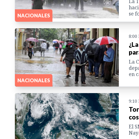
La T
haci
se f
NACIONALES
8:00
¿La
par
La C
depa
en c
NACIONALES
9:10
Tor
cos
El S
Naya