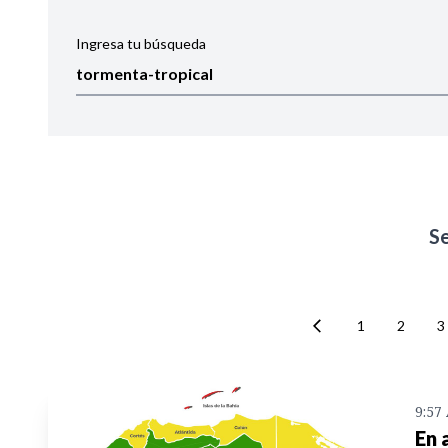
Ingresa tu búsqueda
Ordenar por:
Noticias
S
1
2
3
9:57
En 