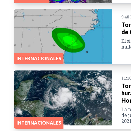
9:48
Tor
de 
El s
mill
INTERNACIONALES
11:1
Tor
hur
Hon
La t
de j
2021
INTERNACIONALES