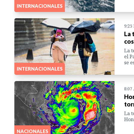
INTERNACIONALES
9:25
La 
cos
La t
el P
se e
INTERNACIONALES
8:07
Hon
tor
La t
Hond
NACIONALES