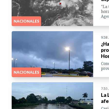
"La 
hora
Agen
NACIONALES
9:38
¿Ha
pro
Hon
Cono
prov
NACIONALES
7:35
La 
afe
Casi