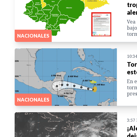
tro
ale
Vea 
bajo
torm
NACIONALES
10:3
Tor
est
En e
torm
pres
NACIONALES
3:57
¡Al
dej