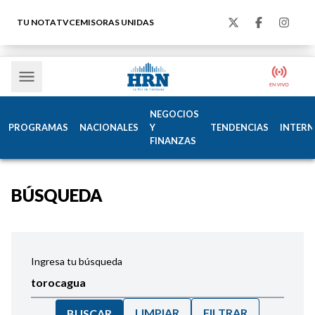
TU NOTA
TVC
EMISORAS UNIDAS
NEGOCIOS
PROGRAMAS
NACIONALES
Y
TENDENCIAS
INTERN
FINANZAS
BÚSQUEDA
Ingresa tu búsqueda
LIMPIAR
FILTRAR
BUSCAR