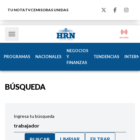
TU NOTA
TVC
EMISORAS UNIDAS
NEGOCIOS
PROGRAMAS
NACIONALES
Y
TENDENCIAS
INTERN
FINANZAS
BÚSQUEDA
Ingresa tu búsqueda
LIMPIAR
FILTRAR
BUSCAR