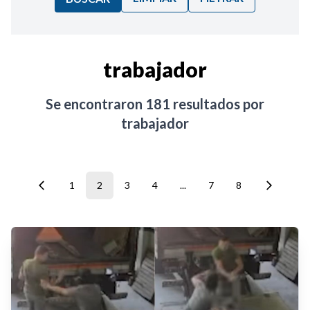
Ordenar por:
trabajador
Noticias
Se encontraron
181
resultados por
trabajador
1
2
3
4
...
7
8