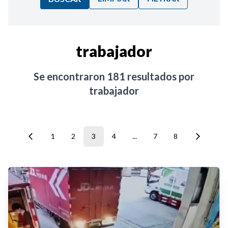
Ordenar por:
trabajador
Noticias
Se encontraron
181
resultados por
trabajador
1
2
3
4
...
7
8