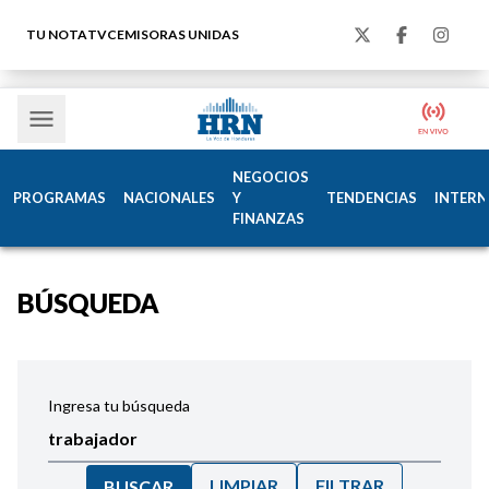
TU NOTA
TVC
EMISORAS UNIDAS
NEGOCIOS
PROGRAMAS
NACIONALES
Y
TENDENCIAS
INTERN
FINANZAS
BÚSQUEDA
Ingresa tu búsqueda
LIMPIAR
FILTRAR
BUSCAR