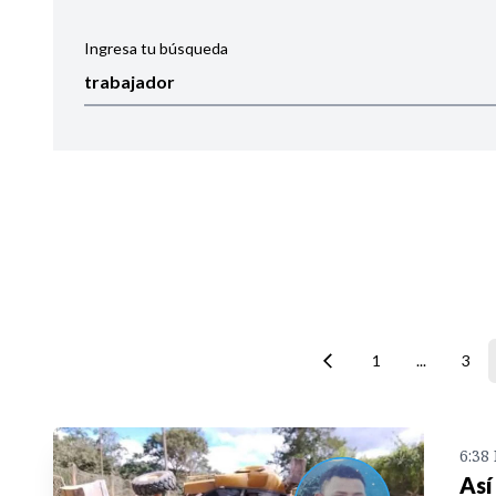
Ingresa tu búsqueda
Ordenar por:
Noticias
1
...
3
6:38
Así