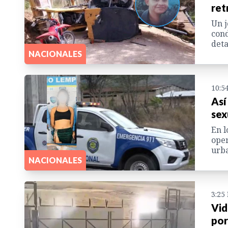
ret
Un j
cond
deta
NACIONALES
10:5
Así
sex
En l
oper
urba
NACIONALES
3:25
Vid
por