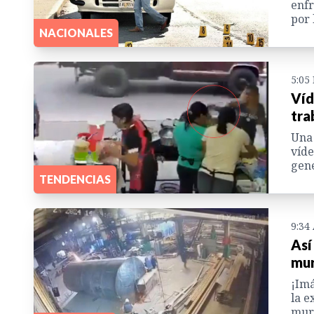
enfr
por 
NACIONALES
5:05
Víd
tra
Una 
víde
gene
TENDENCIAS
9:34
Así
mur
¡Imá
la e
mur