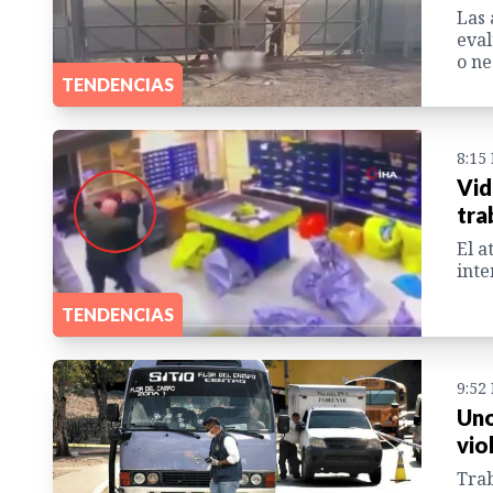
Las 
eval
o ne
TENDENCIAS
8:15
Vid
tra
El a
inte
TENDENCIAS
9:52
Uno
vio
Trab