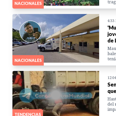
trag
NACIONALES
4:33
'Mu
jov
de 
Maur
bale
tení
NACIONALES
12:0
Sen
que
Hast
del 
impa
TENDENCIAS