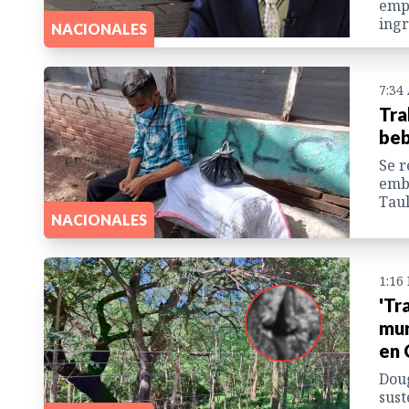
empl
ingr
NACIONALES
7:34
Tra
beb
Se r
emba
Taul
NACIONALES
1:16
'Tr
mur
en 
Doug
sust