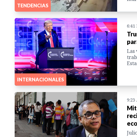
TENDENCIAS
6:41
Tru
par
Las 
trab
Esta
INTERNACIONALES
9:23
Mit
rec
eco
Juli