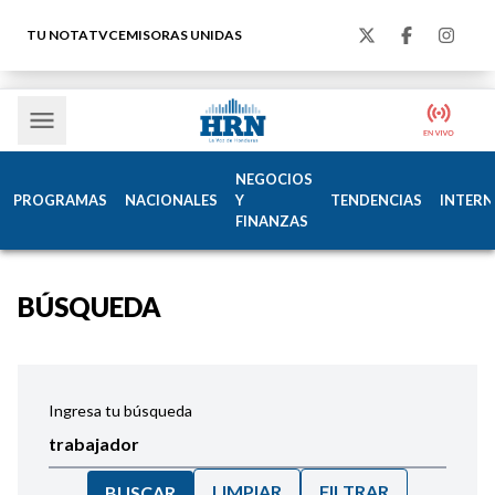
TU NOTA
TVC
EMISORAS UNIDAS
NEGOCIOS
PROGRAMAS
NACIONALES
Y
TENDENCIAS
INTERN
FINANZAS
BÚSQUEDA
Ingresa tu búsqueda
LIMPIAR
FILTRAR
BUSCAR