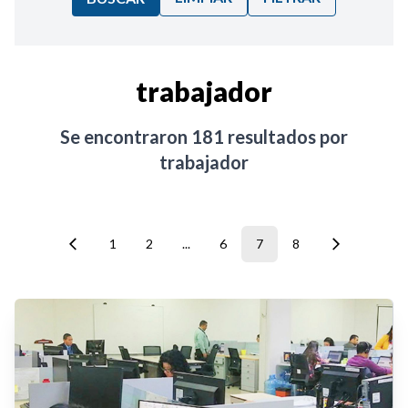
Ordenar por:
trabajador
Noticias
Se encontraron
181
resultados por
trabajador
1
2
...
6
7
8