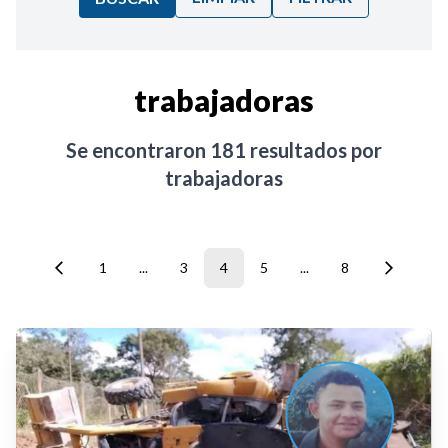
Ordenar por:
trabajadoras
Noticias
Se encontraron
181
resultados por
trabajadoras
1
...
3
4
5
...
8