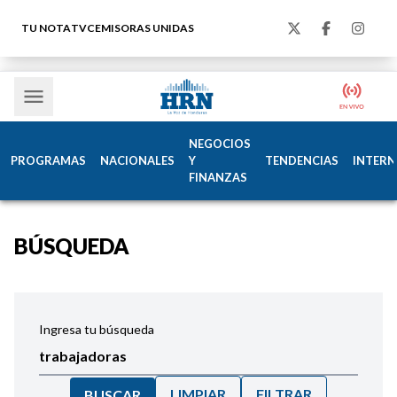
TU NOTA
TVC
EMISORAS UNIDAS
NEGOCIOS
PROGRAMAS
NACIONALES
Y
TENDENCIAS
INTERN
FINANZAS
BÚSQUEDA
Ingresa tu búsqueda
LIMPIAR
FILTRAR
BUSCAR